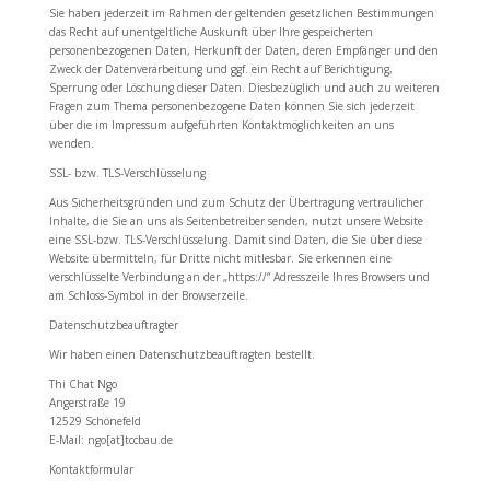
Sie haben jederzeit im Rahmen der geltenden gesetzlichen Bestimmungen
das Recht auf unentgeltliche Auskunft über Ihre gespeicherten
personenbezogenen Daten, Herkunft der Daten, deren Empfänger und den
Zweck der Datenverarbeitung und ggf. ein Recht auf Berichtigung,
Sperrung oder Löschung dieser Daten. Diesbezüglich und auch zu weiteren
Fragen zum Thema personenbezogene Daten können Sie sich jederzeit
über die im Impressum aufgeführten Kontaktmöglichkeiten an uns
wenden.
SSL- bzw. TLS-Verschlüsselung
Aus Sicherheitsgründen und zum Schutz der Übertragung vertraulicher
Inhalte, die Sie an uns als Seitenbetreiber senden, nutzt unsere Website
eine SSL-bzw. TLS-Verschlüsselung. Damit sind Daten, die Sie über diese
Website übermitteln, für Dritte nicht mitlesbar. Sie erkennen eine
verschlüsselte Verbindung an der „https://“ Adresszeile Ihres Browsers und
am Schloss-Symbol in der Browserzeile.
Datenschutzbeauftragter
Wir haben einen Datenschutzbeauftragten bestellt.
Thi Chat Ngo
Angerstraße 19
12529 Schönefeld
E-Mail: ngo[at]tccbau.de
Kontaktformular