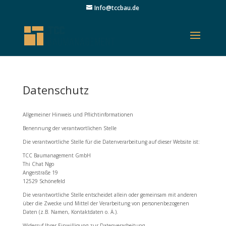
Info@tccbau.de
Datenschutz
Allgemeiner Hinweis und Pflichtinformationen
Benennung der verantwortlichen Stelle
Die verantwortliche Stelle für die Datenverarbeitung auf dieser Website ist:
TCC Baumanagement GmbH
Thi Chat Ngo
Angerstraße 19
12529 Schönefeld
Die verantwortliche Stelle entscheidet allein oder gemeinsam mit anderen
über die Zwecke und Mittel der Verarbeitung von personenbezogenen
Daten (z.B. Namen, Kontaktdaten o. Ä.).
Widerruf Ihrer Einwilligung zur Datenverarbeitung