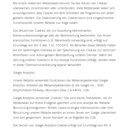
Mit einem modernen Webbrowser können Sie das Setzen von Cookies
überwachen, einschränken oder unterbinden. Viele Webbrowser lassen sich
so konfigurieren, dass Cookies mit dem Schließen des Programms von selbst
gelöscht werden. Die Deaktivierung von Cookies kann eine eingeschränkte
Funktionalität unserer Website zur Folge haben.
Das Setzen von Cookies, die zur Ausübung elektronischer
Kommunikationsvorgänge oder der Bereitstellung bestimmter, von Ihnen
erwünschter Funktionen (z.B. Warenkorb) notwendig sind, erfolgt auf
Grundlage von Art. 6 Abs. 1 lit. f DSGVO. Als Betreiber dieser Website haben
wir ein berechtigtes Interesse an der Speicherung von Cookies zur technisch
fehlerfreien und reibungslosen Bereitstellung unserer Dienste. Sofern die
Setzung anderer Cookies (z.B. für Analyse-Funktionen) erfolgt, werden diese
in dieser Datenschutzerklärung separat behandelt.
Google Analytics
Unsere Website verwendet Funktionen des Webanalysedienstes Google
Analytics. Anbieter des Webanalysedienstes ist die Google Inc., 1600
Amphitheatre Parkway, Mountain View, CA 94043, USA.
Google Analytics verwendet „Cookies.“ Das sind kleine Textdateien, die Ihr
Webbrowser auf Ihrem Endgerät speichert und eine Analyse der Website-
Benutzung ermöglichen. Mittels Cookie erzeugte Informationen über Ihre
Benutzung unserer Website werden an einen Server von Google übermittelt
und dort gespeichert. Server-Standort ist im Regelfall die USA.
Das Setzen von Google-Analytics-Cookies erfolgt auf Grundlage von Art. 6