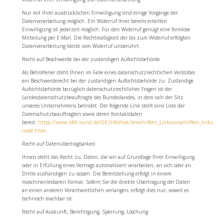
Nur mit Ihrer ausdrücklichen Einwilligung sind einige Vorgänge der
Datenverarbeitung möglich. Ein Widerruf Ihrer bereits erteilten
Einwilligung ist jederzeit möglich. Für den Widerruf genügt eine formlose
Mitteilung per E-Mail. Die Rechtmäßigkeit der bis zum Widerruf erfolgten
Datenverarbeitung bleibt vom Widerruf unberührt.
Recht auf Beschwerde bei der zuständigen Aufsichtsbehörde
Als Betroffener steht Ihnen im Falle eines datenschutzrechtlichen Verstoßes
ein Beschwerderecht bei der zuständigen Aufsichtsbehörde zu. Zuständige
Aufsichtsbehörde bezüglich datenschutzrechtlicher Fragen ist der
Landesdatenschutzbeauftragte des Bundeslandes, in dem sich der Sitz
unseres Unternehmens befindet. Der folgende Link stellt eine Liste der
Datenschutzbeauftragten sowie deren Kontaktdaten
bereit:
https://www.bfdi.bund.de/DE/Infothek/Anschriften_Links/anschriften_links-
node.html
.
Recht auf Datenübertragbarkeit
Ihnen steht das Recht zu, Daten, die wir auf Grundlage Ihrer Einwilligung
oder in Erfüllung eines Vertrags automatisiert verarbeiten, an sich oder an
Dritte aushändigen zu lassen. Die Bereitstellung erfolgt in einem
maschinenlesbaren Format. Sofern Sie die direkte Übertragung der Daten
an einen anderen Verantwortlichen verlangen, erfolgt dies nur, soweit es
technisch machbar ist.
Recht auf Auskunft, Berichtigung, Sperrung, Löschung