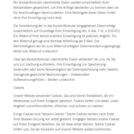
Per Kontaktformular übermittelte Daten werden einschließlich Ihrer
Kontaktdaten gespeichert, um Ihre Anfrage bearbeiten zu können oder um
für Anschlussfragen bereitzustehen. Eine Weitergabe dieser Daten findet
ohne Ihre Einwilligung nicht statt.
Die Verarbeitung der in das Kontaktformular eingegebenen Daten erfolgt
ausschließlich auf Grundlage Ihrer Einwilligung (Art. 6 Abs. 1 lit. a DSGVO).
Ein Widerruf Ihrer bereits erteilten Einwilligung ist jederzeit möglich. Für
den Widerruf genügt eine formlose Mitteilung per E-Mail. Die
Rechtmäßigkeit der bis zum Widerruf erfolgten Datenverarbeitungsvorgänge
bleibt vom Widerruf unberührt.
Über das Kontaktformular übermittelte Daten verbleiben bei uns, bis Sie
uns zur Löschung auffordern, Ihre Einwilligung zur Speicherung
widerrufen oder keine Notwendigkeit der Datenspeicherung mehr besteht.
Zwingende gesetzliche Bestimmungen – insbesondere
Aufbewahrungsfristen – bleiben unberührt.
Cookies
Unsere Website verwendet Cookies. Das sind kleine Textdateien, die Ihr
Webbrowser auf Ihrem Endgerät speichert. Cookies helfen uns dabei, unser
Angebot nutzerfreundlicher, effektiver und sicherer zu machen.
Einige Cookies sind “Session-Cookies.” Solche Cookies werden nach Ende
Ihrer Browser-Sitzung von selbst gelöscht. Hingegen bleiben andere Cookies
auf Ihrem Endgerät bestehen, bis Sie diese selbst löschen. Solche Cookies
helfen uns, Sie bei Rückkehr auf unserer Website wiederzuerkennen.