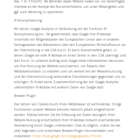
Abs. 1 lit. f DSGVO. Als Betreiber dieser Website haben wir ein berechtigtes
Interesse an der Analyse des Nutzerverhaltens, um unser Webangebot und
ggf. auch Werbung zu optimieren.
IP-Anonymisierung
Wir setzen Google Analytics in Verbindung mit der Funktion IP-
Anonymisierung ein. Sie gewährleistet, dass Google Ihre IP-Adresse
innerhalb von Mitgliedstaaten der Europäischen Union oder in anderen
Vertragsstaaten des Abkommens über den Europäischen Wirtschaftsraum vor
der Übermittlung in die USA kürzt. Es kann Ausnahmefälle geben, in
denen Google die volle IP-Adresse an einen Server in den USA überträgt und
dort kürzt. In unserem Auftrag wird Google diese Informationen benutzen,
um Ihre Nutzung der Website auszuwerten, um Reports über
Websiteaktivitäten zu erstellen und um weitere mit der Websitenutzung
und der Internetnutzung verbundene Dienstleistungen gegenüber uns zu
erbringen. Es findet keine Zusammenführung der von Google Analytics
übermittelten IP-Adresse mit anderen Daten von Google statt.
Browser Plugin
Das Setzen von Cookies durch Ihren Webbrowser ist verhinderbar. Einige
Funktionen unserer Website könnten dadurch jedoch eingeschränkt
werden. Ebenso können Sie die Erfassung von Daten bezüglich Ihrer
Website-Nutzung einschließlich Ihrer IP-Adresse mitsamt anschließender
Verarbeitung durch Google unterbinden. Dies ist möglich, indem Sie das
über folgenden Link erreichbare Browser-Plugin herunterladen und
installieren:
https://tools.google.com/dlpage/gaoptout?hl=de
.