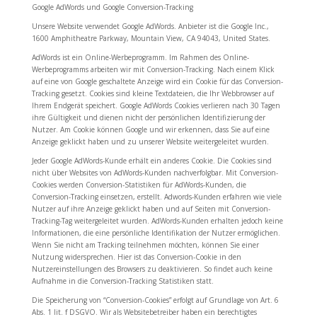
Google AdWords und Google Conversion-Tracking
Unsere Website verwendet Google AdWords. Anbieter ist die Google Inc.,
1600 Amphitheatre Parkway, Mountain View, CA 94043, United States.
AdWords ist ein Online-Werbeprogramm. Im Rahmen des Online-
Werbeprogramms arbeiten wir mit Conversion-Tracking. Nach einem Klick
auf eine von Google geschaltete Anzeige wird ein Cookie für das Conversion-
Tracking gesetzt. Cookies sind kleine Textdateien, die Ihr Webbrowser auf
Ihrem Endgerät speichert. Google AdWords Cookies verlieren nach 30 Tagen
ihre Gültigkeit und dienen nicht der persönlichen Identifizierung der
Nutzer. Am Cookie können Google und wir erkennen, dass Sie auf eine
Anzeige geklickt haben und zu unserer Website weitergeleitet wurden.
Jeder Google AdWords-Kunde erhält ein anderes Cookie. Die Cookies sind
nicht über Websites von AdWords-Kunden nachverfolgbar. Mit Conversion-
Cookies werden Conversion-Statistiken für AdWords-Kunden, die
Conversion-Tracking einsetzen, erstellt. Adwords-Kunden erfahren wie viele
Nutzer auf ihre Anzeige geklickt haben und auf Seiten mit Conversion-
Tracking-Tag weitergeleitet wurden. AdWords-Kunden erhalten jedoch keine
Informationen, die eine persönliche Identifikation der Nutzer ermöglichen.
Wenn Sie nicht am Tracking teilnehmen möchten, können Sie einer
Nutzung widersprechen. Hier ist das Conversion-Cookie in den
Nutzereinstellungen des Browsers zu deaktivieren. So findet auch keine
Aufnahme in die Conversion-Tracking Statistiken statt.
Die Speicherung von “Conversion-Cookies” erfolgt auf Grundlage von Art. 6
Abs. 1 lit. f DSGVO. Wir als Websitebetreiber haben ein berechtigtes