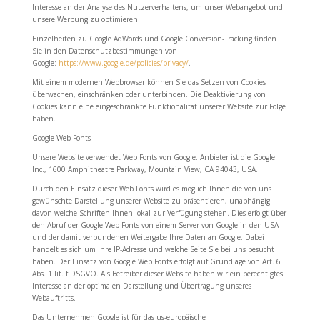
Interesse an der Analyse des Nutzerverhaltens, um unser Webangebot und
unsere Werbung zu optimieren.
Einzelheiten zu Google AdWords und Google Conversion-Tracking finden
Sie in den Datenschutzbestimmungen von
Google:
https://www.google.de/policies/privacy/
.
Mit einem modernen Webbrowser können Sie das Setzen von Cookies
überwachen, einschränken oder unterbinden. Die Deaktivierung von
Cookies kann eine eingeschränkte Funktionalität unserer Website zur Folge
haben.
Google Web Fonts
Unsere Website verwendet Web Fonts von Google. Anbieter ist die Google
Inc., 1600 Amphitheatre Parkway, Mountain View, CA 94043, USA.
Durch den Einsatz dieser Web Fonts wird es möglich Ihnen die von uns
gewünschte Darstellung unserer Website zu präsentieren, unabhängig
davon welche Schriften Ihnen lokal zur Verfügung stehen. Dies erfolgt über
den Abruf der Google Web Fonts von einem Server von Google in den USA
und der damit verbundenen Weitergabe Ihre Daten an Google. Dabei
handelt es sich um Ihre IP-Adresse und welche Seite Sie bei uns besucht
haben. Der Einsatz von Google Web Fonts erfolgt auf Grundlage von Art. 6
Abs. 1 lit. f DSGVO. Als Betreiber dieser Website haben wir ein berechtigtes
Interesse an der optimalen Darstellung und Übertragung unseres
Webauftritts.
Das Unternehmen Google ist für das us-europäische